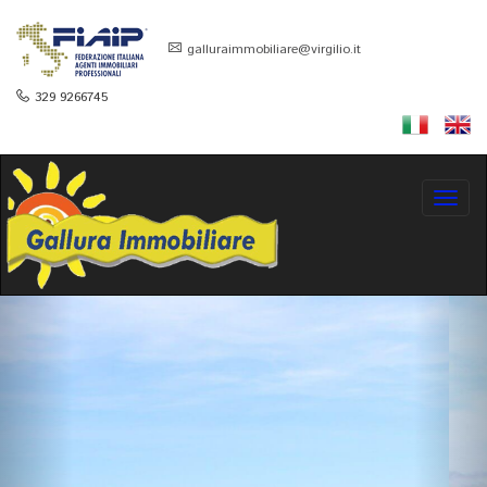
galluraimmobiliare@virgilio.it
329 9266745
Toggl
navig