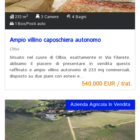
2
233 m
3 Camere
4 Bagni
1 Box/Posti auto
Ampio villino caposchiera autonomo
Olbia
Situato nel cuore di Olbia, esattamente in Via Filarete,
abbiamo il piacere di presentare in vendita questo
raffinato e ampio villino autonomo di 233 mq commerciali,
disposto su due piani con estesi e...
540.000 EUR / trat.
Azienda Agricola In Vendita